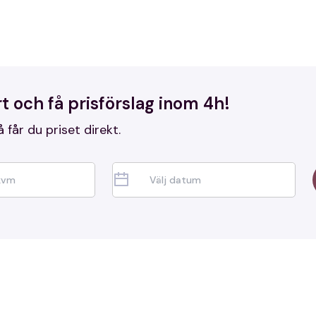
as skinande ren – alltid med hög kvalitet och nöjda k
t och få prisförslag inom 4h!
å får du priset direkt.