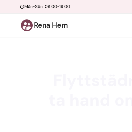
Mån-Sön: 08:00-19:00
Rena Hem
Flyttstäd
ta hand om
När du står inför en flytt i Kun
Kungsängen som gör att du kan fok