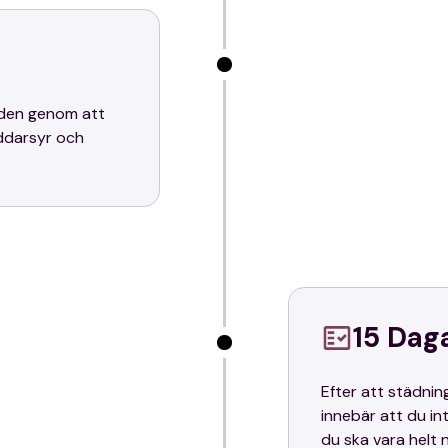
a den genom att
äddarsyr och
15 Dag
Efter att städnin
innebär att du in
du ska vara helt n