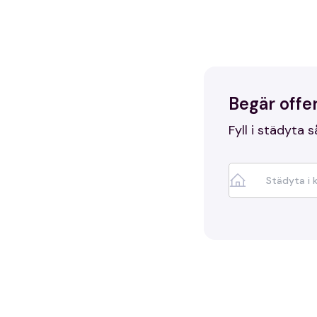
bostaden lämn
Begär offer
Fyll i städyta s