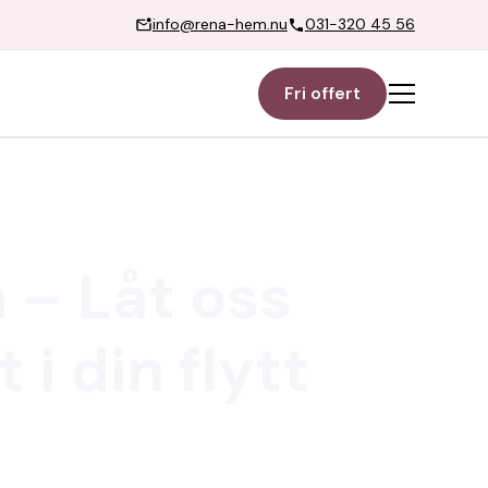
info@rena-hem.nu
031-320 45 56
Fri offert
 – Låt oss
i din flytt
ionell och pålitlig flyttstädning
 det sista steget och ser till att