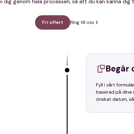
vi dig genom hela processen, så att du kan känna dig 
Fri offert
Ring till oss
Begär 
Fyll i vårt formul
baserad på dina 
önskat datum, så