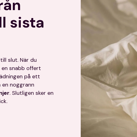
rån
l sista
ll slut. När du
 en snabb offert
tädningen på ett
n en noggrann
njer
. Slutligen sker en
ck.