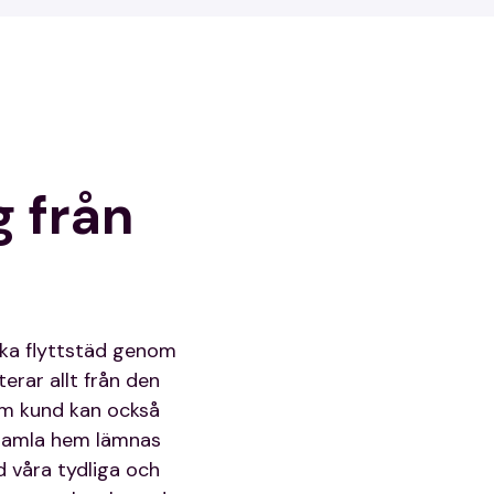
g från
oka flyttstäd genom
terar allt från den
som kund kan också
t gamla hem lämnas
d våra tydliga och