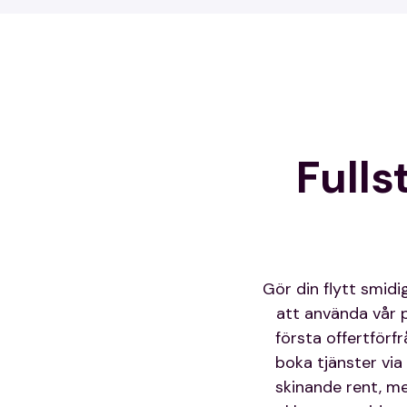
Fulls
Gör din flytt smid
att använda vår pr
första offertförf
boka tjänster via
skinande rent, me