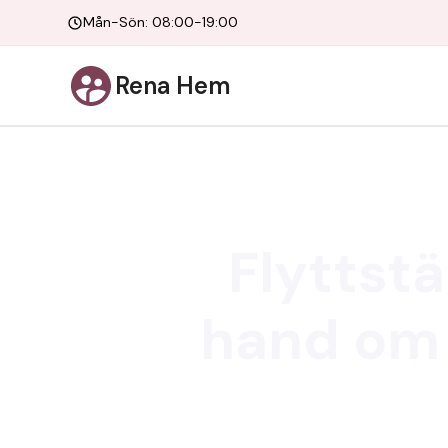
Mån-Sön: 08:00-19:00
Rena Hem
Flyttstä
hand om d
När det är dags att flytta vil
professionell flyttstädning Fars