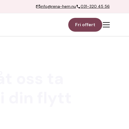
info@rena-hem.nu
031-320 45 56
Fri offert
åt oss ta
 din flytt
dig för städningen. Vi erbjuder
ss får du en smidig, pålitlig och