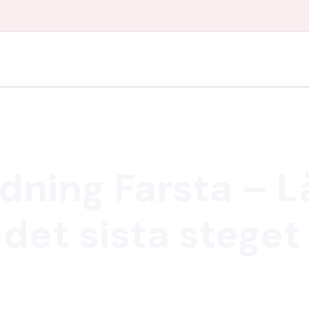
dning Farsta – L
et sista steget i
l du kunna lämna bostaden skinande rent utan att oroa 
ta som gör att du kan fokusera på ditt nya hem. Med o