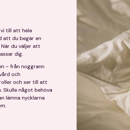
i till att hela
d att du begär en
 När du väljer att
assar dig.
en – från noggrann
vvård och
oller och ser till att
en. Skulle något behöva
 kan lämna nycklarna
em.