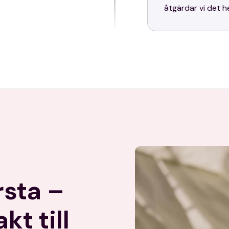
åtgärdar vi det h
rsta –
kt till