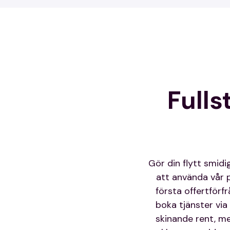
Fulls
Gör din flytt smid
att använda vår pr
första offertförf
boka tjänster via
skinande rent, me