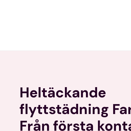
Heltäckande
flyttstädning Fa
Från första konta