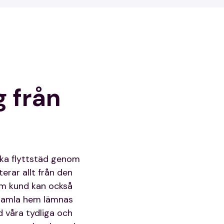
g från
oka flyttstäd genom
terar allt från den
som kund kan också
t gamla hem lämnas
d våra tydliga och