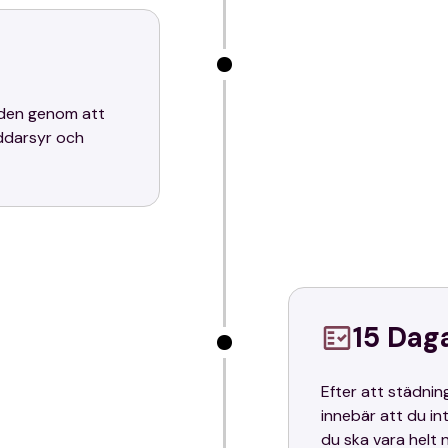
a den genom att
äddarsyr och
15 Dag
Efter att städnin
innebär att du in
du ska vara helt n