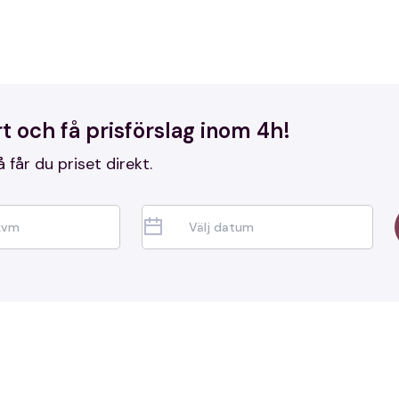
heltäckande tjänst från start till slut.
t och få prisförslag inom 4h!
å får du priset direkt.