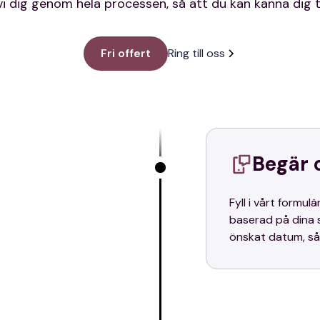
vi dig genom hela processen, så att du kan känna dig 
Fri offert
Ring till oss
Begär 
Fyll i vårt formul
baserad på dina 
önskat datum, så