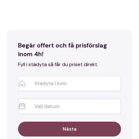
vilket säkerställer att du får den högsta möjliga
kvaliteten på våra städtjänster.
Begär offert och få prisförslag
inom 4h!
Fyll i städyta så får du priset direkt.
Nästa