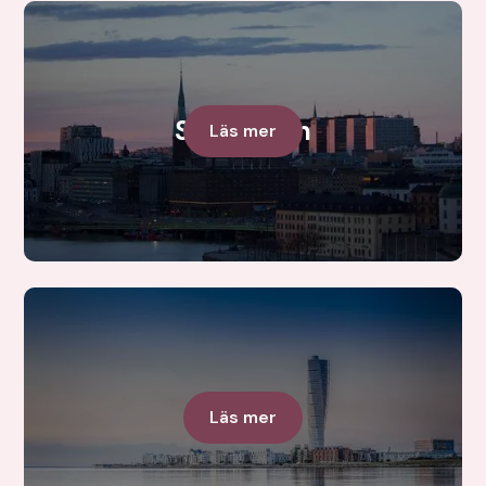
Stockholm
Läs mer
Skåne
Läs mer