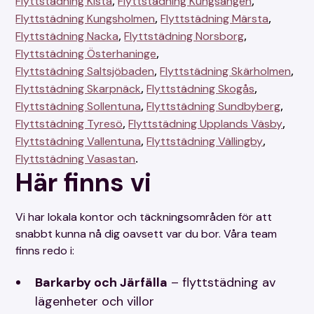
,
,
Flyttstädning Kista
Flyttstädning Kungsängen
,
,
Flyttstädning Kungsholmen
Flyttstädning Märsta
,
,
Flyttstädning Nacka
Flyttstädning Norsborg
,
Flyttstädning Österhaninge
,
,
Flyttstädning Saltsjöbaden
Flyttstädning Skärholmen
,
,
Flyttstädning Skarpnäck
Flyttstädning Skogås
,
,
Flyttstädning Sollentuna
Flyttstädning Sundbyberg
,
,
Flyttstädning Tyresö
Flyttstädning Upplands Väsby
,
,
Flyttstädning Vallentuna
Flyttstädning Vällingby
.
Flyttstädning Vasastan
Här finns vi
Vi har lokala kontor och täckningsområden för att
snabbt kunna nå dig oavsett var du bor. Våra team
finns redo i:
Barkarby och Järfälla
– flyttstädning av
lägenheter och villor