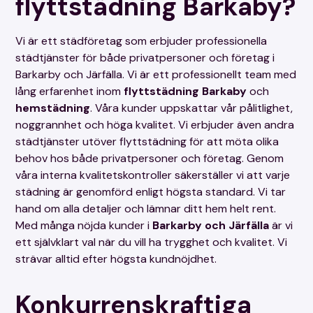
flyttstädning Barkaby?
om dessa kräver extra arbetstid för
rengöring.
Vi är ett städföretag som erbjuder professionella
Rengöring av vattenlås ingår inte som en
städtjänster för både privatpersoner och företag i
standardtjänst i vår flyttstädning, utan utförs
Barkarby och Järfälla. Vi är ett professionellt team med
endast på kundens begäran.
lång erfarenhet inom
flyttstädning Barkaby
och
hemstädning
. Våra kunder uppskattar vår pålitlighet,
noggrannhet och höga kvalitet. Vi erbjuder även andra
städtjänster utöver flyttstädning för att möta olika
behov hos både privatpersoner och företag. Genom
våra interna kvalitetskontroller säkerställer vi att varje
städning är genomförd enligt högsta standard. Vi tar
hand om alla detaljer och lämnar ditt hem helt rent.
Med många nöjda kunder i
Barkarby och Järfälla
är vi
ett självklart val när du vill ha trygghet och kvalitet. Vi
strävar alltid efter högsta kundnöjdhet.
Konkurrenskraftiga