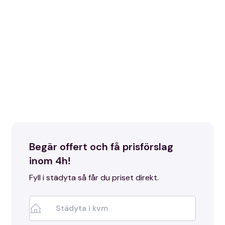
professionella flyttstädning Barkaby som tar hand om
hela processen – från första kontakt till slutbesiktning.
Med vårt erfarna team kan du känna dig trygg och få
mer tid att fokusera på ditt nya hem. Vi ser till att ditt
gamla hem lämnas rent och skinande, så att du slipper
stressen och kan känna lugn i flyttens sista steg. Vi
hjälper gärna både privatpersoner och företag hos dig
i Barkarby.
Begär offert och få prisförslag
inom 4h!
Fyll i städyta så får du priset direkt.