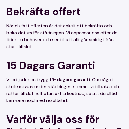
Vi utför inte borttagning av tejp eller krokar
Bekräfta offert
då vi inte kan ta ansvar om det orsakar
skador på väggar/tapeter.
Bortforsling av sopor ingår ej.
När du fått offerten är det enkelt att bekräfta och
Kyl och frys skall vara avfrostade och
boka datum för städningen. Vi anpassar oss efter de
avstängda.
tider du behöver och ser till att allt går smidigt från
start till slut.
Front till badkar, ugnsluckans översta glas
samt gallret på de slutna element behöver
demonteras / monteras av kund.
15 Dagars Garanti
Demontering och montering av badkarsfront,
det översta glaset i ugnsluckan samt gallret
Vi erbjuder en trygg
15-dagars garanti
. Om något
på slutna element måste utföras av kunden.
skulle missas under städningen kommer vi tillbaka och
Om det finns befintliga skador, såsom fönster
rättar till det helt utan extra kostnad, så att du alltid
som inte går att öppna eller trasiga vitvaror,
kan vara nöjd med resultatet.
vänligen meddela oss detta innan vi påbörjar
städningen.
Varför välja oss för
Vänligen informera oss om det finns ytor som
är grovt nedsmutsade, så att vi kan bedöma