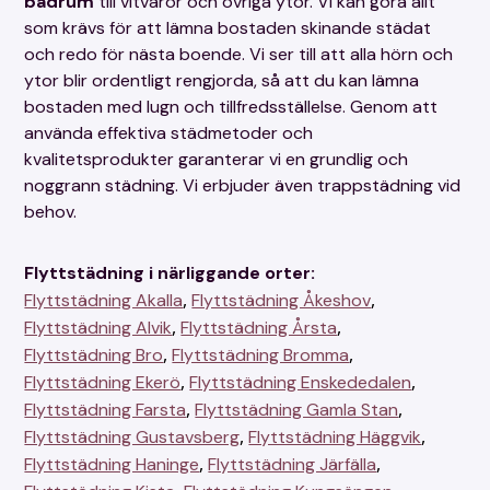
badrum
till vitvaror och övriga ytor. Vi kan göra allt
som krävs för att lämna bostaden skinande städat
och redo för nästa boende. Vi ser till att alla hörn och
ytor blir ordentligt rengjorda, så att du kan lämna
bostaden med lugn och tillfredsställelse. Genom att
använda effektiva städmetoder och
kvalitetsprodukter garanterar vi en grundlig och
noggrann städning. Vi erbjuder även trappstädning vid
behov.
Flyttstädning i närliggande orter:
,
,
Flyttstädning Akalla
Flyttstädning Åkeshov
,
,
Flyttstädning Alvik
Flyttstädning Årsta
,
,
Flyttstädning Bro
Flyttstädning Bromma
,
,
Flyttstädning Ekerö
Flyttstädning Enskededalen
,
,
Flyttstädning Farsta
Flyttstädning Gamla Stan
,
,
Flyttstädning Gustavsberg
Flyttstädning Häggvik
,
,
Flyttstädning Haninge
Flyttstädning Järfälla