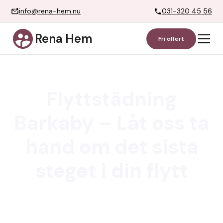
info@rena-hem.nu
031-320 45 56
Rena Hem
Fri offert
Flyttstädning
Barkaby – Låt oss ta
hand om det sista
steget i din flytt
Att flytta kan vara både spännande och stressigt. Den
sista delen av flytten, flyttstädningen, kan kännas
överväldigande. Vi erbjuder smidiga, pålitliga och