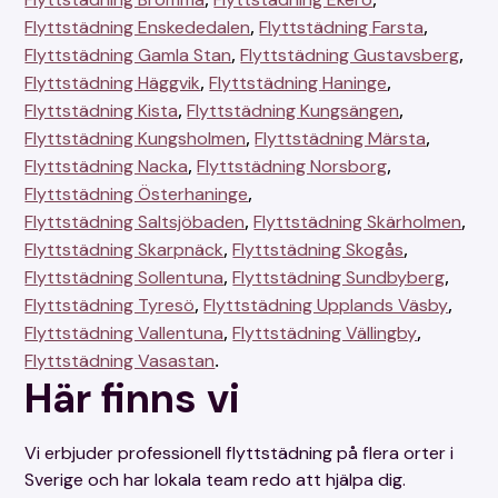
,
,
Flyttstädning Enskededalen
Flyttstädning Farsta
,
,
Flyttstädning Gamla Stan
Flyttstädning Gustavsberg
,
,
Flyttstädning Häggvik
Flyttstädning Haninge
,
,
Flyttstädning Kista
Flyttstädning Kungsängen
,
,
Flyttstädning Kungsholmen
Flyttstädning Märsta
,
,
Flyttstädning Nacka
Flyttstädning Norsborg
,
Flyttstädning Österhaninge
,
,
Flyttstädning Saltsjöbaden
Flyttstädning Skärholmen
,
,
Flyttstädning Skarpnäck
Flyttstädning Skogås
,
,
Flyttstädning Sollentuna
Flyttstädning Sundbyberg
,
,
Flyttstädning Tyresö
Flyttstädning Upplands Väsby
,
,
Flyttstädning Vallentuna
Flyttstädning Vällingby
.
Flyttstädning Vasastan
Här finns vi
Vi erbjuder professionell flyttstädning på flera orter i
Sverige och har lokala team redo att hjälpa dig.