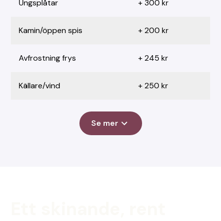
Ungsplåtar
+ 300 kr
Kamin/öppen spis
+ 200 kr
Avfrostning frys
+ 245 kr
Källare/vind
+ 250 kr
Se mer
Ett skinande, rent