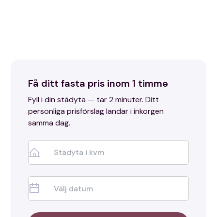
att du kan fokusera på ditt nya hem. Med lång
erfarenhet, garanti och skinande resultat ser vi till att
din flytt blir enklare.
Få ditt fasta pris inom 1 timme
Fyll i din städyta — tar 2 minuter. Ditt
personliga prisförslag landar i inkorgen
samma dag.