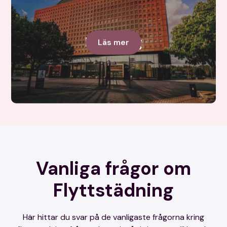
Linköping
Läs mer
Vanliga frågor om
Flyttstädning
Här hittar du svar på de vanligaste frågorna kring