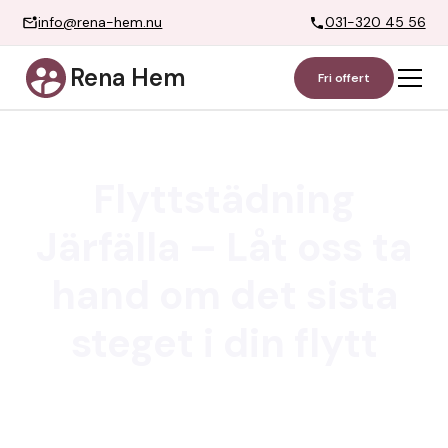
info@rena-hem.nu
031-320 45 56
Rena Hem
Fri offert
Flyttstädning
Järfälla – Låt oss ta
hand om det sista
steget i din flytt
När det är dags att lämna din bostad i Järfälla är det
viktigt att städningen blir rätt utförd. Vi erbjuder
professionell och pålitlig flyttstädning Järfälla som gör