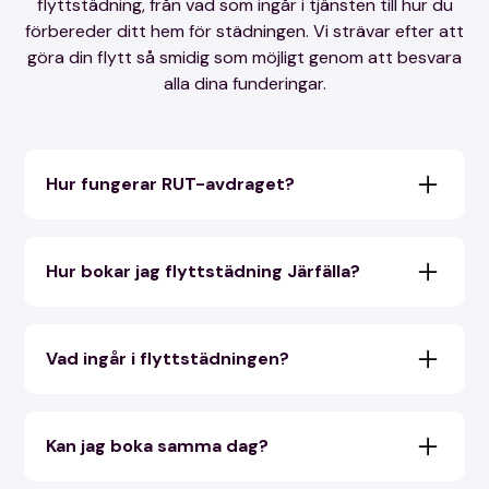
flyttstädning, från vad som ingår i tjänsten till hur du
förbereder ditt hem för städningen. Vi strävar efter att
göra din flytt så smidig som möjligt genom att besvara
alla dina funderingar.
Hur fungerar RUT-avdraget?
Med RUT-avdraget får du dra av 50 % av
arbetskostnaden direkt på fakturan. Vi sköter
Hur bokar jag flyttstädning Järfälla?
hela ansökan åt dig.
Du kan boka enkelt via vårt formulär, telefon eller
e-post. Offert och bekräftelse skickas inom 24
Vad ingår i flyttstädningen?
timmar.
Kök, badrum, fönsterputs, golvvård, vitvaror och
alla ytor ingår alltid i vår flyttstädning.
Kan jag boka samma dag?