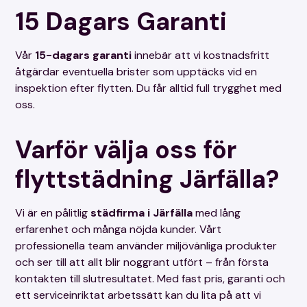
Front till badkar, ugnsluckans översta glas
15 Dagars Garanti
samt gallret på de slutna element behöver
demonteras / monteras av kund.
Vår
15-dagars garanti
innebär att vi kostnadsfritt
Demontering och montering av badkarsfront,
åtgärdar eventuella brister som upptäcks vid en
det översta glaset i ugnsluckan samt gallret
inspektion efter flytten. Du får alltid full trygghet med
på slutna element måste utföras av kunden.
oss.
Om det finns befintliga skador, såsom fönster
som inte går att öppna eller trasiga vitvaror,
Varför välja oss för
vänligen meddela oss detta innan vi påbörjar
städningen.
flyttstädning Järfälla?
Vänligen informera oss om det finns ytor som
är grovt nedsmutsade, så att vi kan bedöma
Vi är en pålitlig
städfirma i Järfälla
med lång
om dessa kräver extra arbetstid för
erfarenhet och många nöjda kunder. Vårt
rengöring.
professionella team använder miljövänliga produkter
Rengöring av vattenlås ingår inte som en
och ser till att allt blir noggrant utfört – från första
standardtjänst i vår flyttstädning, utan utförs
kontakten till slutresultatet. Med fast pris, garanti och
endast på kundens begäran.
ett serviceinriktat arbetssätt kan du lita på att vi