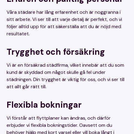
avstängda.
Front till badkar, ugnsluckans översta glas
Våra städare har lång erfarenhet och är noggranna i
samt gallret på de slutna element behöver
sitt arbete. Vi ser till att varje detalj är perfekt, och vi
demonteras / monteras av kund.
följer alltid upp för att säkerställa att du är nöjd med
resultatet.
Demontering och montering av badkarsfront,
det översta glaset i ugnsluckan samt gallret
på slutna element måste utföras av kunden.
Trygghet och försäkring
Om det finns befintliga skador, såsom fönster
som inte går att öppna eller trasiga vitvaror,
Vi är en försäkrad städfirma, vilket innebär att du som
vänligen meddela oss detta innan vi påbörjar
kund är skyddad om något skulle gå fel under
städningen.
städningen. Din trygghet är viktig för oss, och vi ser till
att allt går rätt till.
Vänligen informera oss om det finns ytor som
är grovt nedsmutsade, så att vi kan bedöma
om dessa kräver extra arbetstid för
Flexibla bokningar
rengöring.
Rengöring av vattenlås ingår inte som en
Vi förstår att flyttplaner kan ändras, och därför
standardtjänst i vår flyttstädning, utan utförs
erbjuder vi flexibla bokningstider. Oavsett om du
endast på kundens begäran.
behöver hjälp med kort varsel eller vill boka långt i