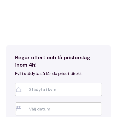
Älmhult? På Rena Hem gör vi flyttstädningen enkel och
trygg. Med våra erfarna städare och 50% RUT-avdrag
får du en grundlig städning till ett bra pris. Vi ser till att
ditt gamla hem är i toppskick – så att du kan fokusera
på det nya!
Begär offert och få prisförslag
inom 4h!
Fyll i städyta så får du priset direkt.