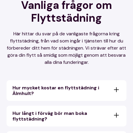
Vanliga frågor om
Flyttstädning
Här hittar du svar på de vanligaste frågorna kring
flyttstädning, från vad som ingår i tjänsten till hur du
förbereder ditt hem för städningen. Vi strävar efter att
göra din flytt så smidig som möjligt genom att besvara
alla dina funderingar.
Hur mycket kostar en flyttstädning i
Älmhult?
Priserna för flyttstädning varierar beroende på
bostadens storlek och städningens omfattning.
Hur långt i förväg bör man boka
Vi erbjuder både timpris och fasta priser. Glöm
flyttstädning?
inte att RUT-avdraget halverar arbetskostnaden,
Vi rekommenderar att du bokar din flyttstädning
och vi ger dig gärna en kostnadsfri offert för att