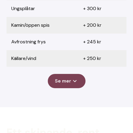
Ungsplåtar
+ 300 kr
Kamin/öppen spis
+ 200 kr
Avfrostning frys
+ 245 kr
Källare/vind
+ 250 kr
Se mer
Ett skinande, rent