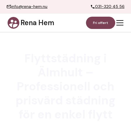
info@rena-hem.nu
031-320 45 56
Rena Hem
Fri offert
Flyttstädning i
Älmhult –
Professionell och
prisvärd städning
för en enkel flytt
Letar du efter pålitlig och prisvärd flyttstädning i