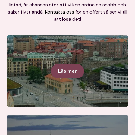
listad, är chansen stor att vi kan ordna en snabb och
säker flytt ändå.
Kontakta oss
för en offert så ser vi till
att lösa det!
Göteborg
Läs mer